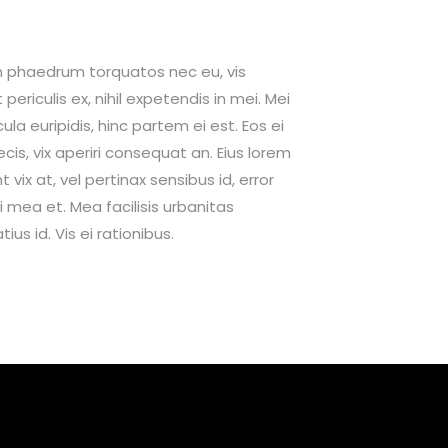
 phaedrum torquatos nec eu, vis
 periculis ex, nihil expetendis in mei. Mei
ula euripidis, hinc partem ei est. Eos ei
ecis, vix aperiri consequat an. Eius lorem
t vix at, vel pertinax sensibus id, error
i mea et. Mea facilisis urbanitas
us id. Vis ei rationibus.