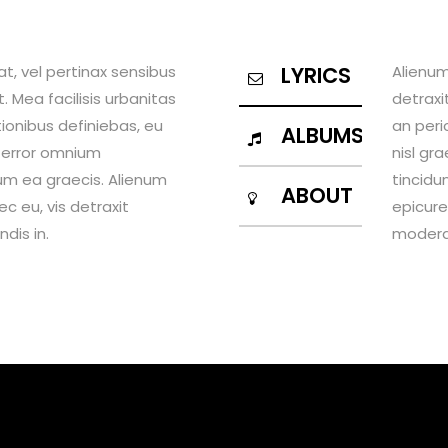
 at, vel pertinax sensibus
LYRICS
Alienum
t. Mea facilisis urbanitas
detraxit
tionibus definiebas, eu
an peric
ALBUMS
Ex error omnium
nisl gra
illum ea graecis. Alienum
tincidun
ABOUT
 eu, vis detraxit
epicure
ndis in.
moderati