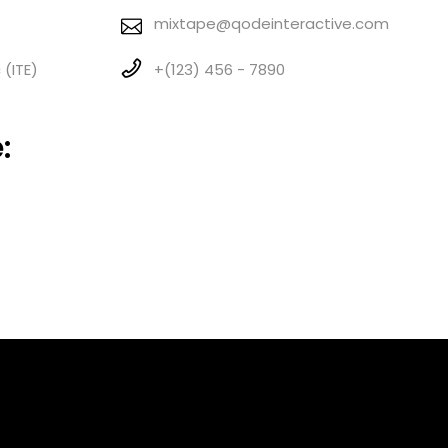
1
mixtape@qodeinteractive.com
 (ITE)
+(123) 456 - 7890
: