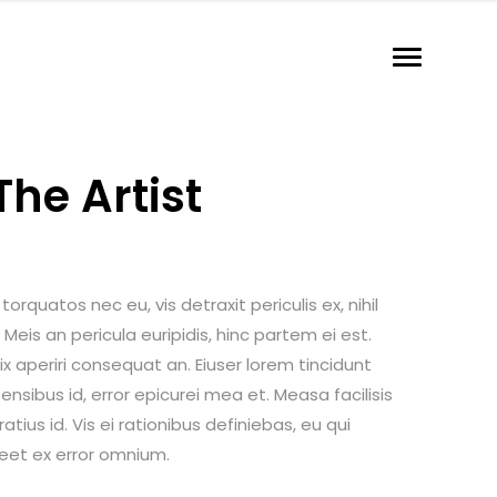
he Artist
rquatos nec eu, vis detraxit periculis ex, nihil
Meis an pericula euripidis, hinc partem ei est.
 vix aperiri consequat an. Eiuser lorem tincidunt
 sensibus id, error epicurei mea et. Measa facilisis
tius id. Vis ei rationibus definiebas, eu qui
oreet ex error omnium.