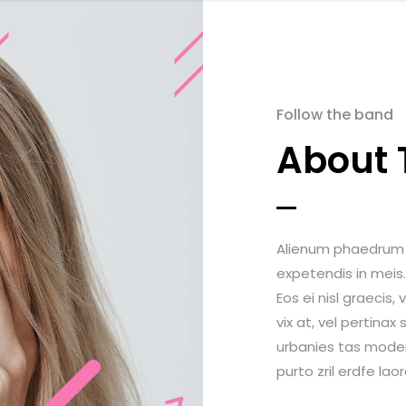
Follow the band
About T
Alienum phaedrum to
expetendis in meis. 
Eos ei nisl graecis,
vix at, vel pertinax
urbanies tas modera
purto zril erdfe la