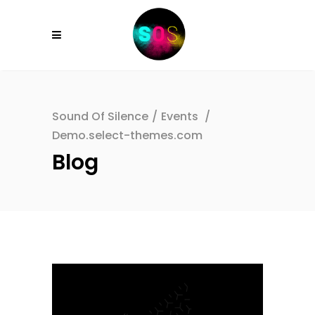
Sound Of Silence
/
Events
/
Demo.select-themes.com
Blog