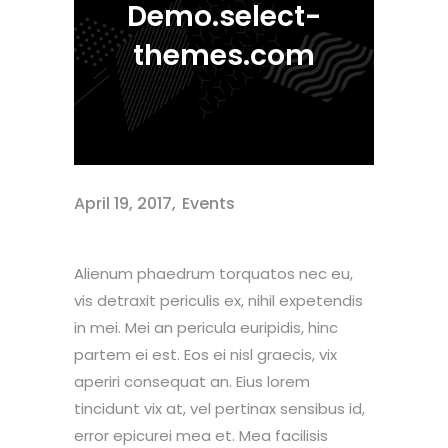
Demo.select-
themes.com
April 19, 2017
Events
Alienum phaedrum torquatos nec eu,
vis detraxit periculis ex, nihil expetendis
in mei. Mei an pericula euripidis, hinc
partem ei est. Eos ei nisl graecis, vix
aperiri consequat an. Eius lorem
tincidunt vix at, vel pertinax sensibus id,
error epicurei mea et. Mea facilisis