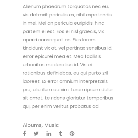
Alienum phaedrum torquatos nec eu,
vis detraxit periculis ex, nihil expetendis
in mei. Mei an pericula euripidis, hinc
partem ei est. Eos ei nisl graecis, vix
aperiri consequat an. Eius lorem
tincidunt vix at, vel pertinax sensibus id,
error epicurei mea et. Mea facilisis
urbanitas moderatius id. Vis ei
rationibus definiebas, eu qui purto zril
laoreet. Ex error omnium interpretaris
pro, alia illum ea vim. Lorem ipsum dolor
sit amet, te ridens gloriatur temporibus
qui, per enim veritus probatus ad.
,
Albums
Music