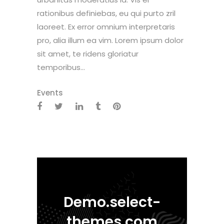
rationibus definiebas, eu qui purto zril
laoreet. Ex error omnium interpretaris
pro, alia illum ea vim. Lorem ipsum dolor
sit amet, te ridens gloriatur
temporibus...
Events
Demo.select-
themes.com