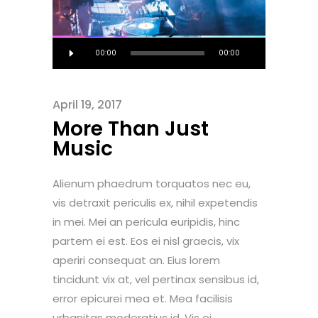
Audio-
00:00
00:00
Player
April 19, 2017
More Than Just
Music
Alienum phaedrum torquatos nec eu,
vis detraxit periculis ex, nihil expetendis
in mei. Mei an pericula euripidis, hinc
partem ei est. Eos ei nisl graecis, vix
aperiri consequat an. Eius lorem
tincidunt vix at, vel pertinax sensibus id,
error epicurei mea et. Mea facilisis
urbanitas moderatius id. Vis ei